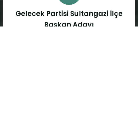
Gelecek Partisi Sultangazi İlçe
Başkan Adayı
Sizlere değer katmak için çalışıyoruz.
Sorularınız mı var?
Sizleri dinlemeye ve elimizden geldiğince çözümler
sunmaya hazırız.